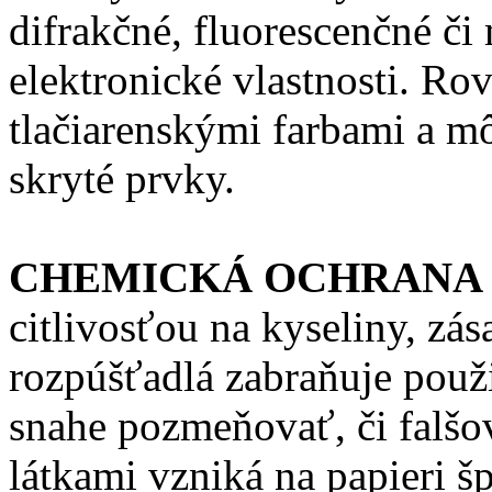
difrakčné, fluorescenčné či
elektronické vlastnosti. R
tlačiarenskými farbami a m
skryté prvky.
CHEMICKÁ OCHRANA
citlivosťou na kyseliny, zá
rozpúšťadlá zabraňuje použi
snahe pozmeňovať, či falšo
látkami vzniká na papieri š