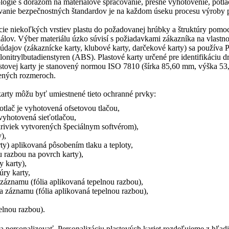
ológie s dôrazom na materiálové spracovanie, presné vyhotovenie, potl
iavanie bezpečnostných štandardov je na každom úseku procesu výroby 
ácie niekoľkých vrstiev plastu do požadovanej hrúbky a štruktúry pom
lov. Výber materiálu úzko súvisí s požiadavkami zákazníka na vlastnosti
ajov (zákaznícke karty, klubové karty, darčekové karty) sa používa Po
lonitrylbutadienstyren (ABS). Plastové karty určené pre identifikáciu d
lastovej karty je stanovený normou ISO 7810 (šírka 85,60 mm, výška 
čených rozmeroch.
karty môžu byť umiestnené tieto ochranné prvky:
tlač je vyhotovená ofsetovou tlačou,
 vyhotovená sieťotlačou,
kriviek vytvorených špeciálnym softvérom),
),
y) aplikovaná pôsobením tlaku a teploty,
u razbou na povrch karty),
y karty),
úry karty,
 záznamu (fólia aplikovaná tepelnou razbou),
a záznamu (fólia aplikovaná tepelnou razbou),
elnou razbou).
 personalizovať. Personalizáciu plastových kariet rozdeľujeme z hľadi