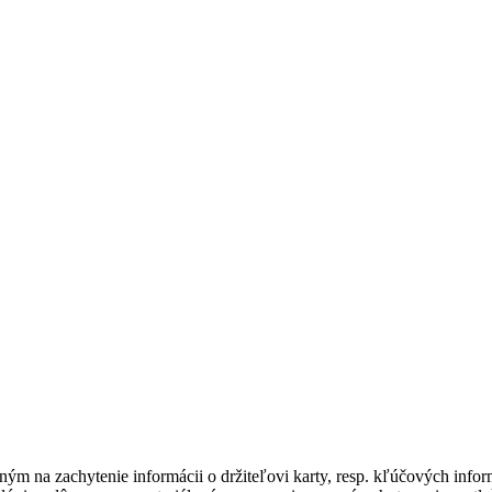
ým na zachytenie informácii o držiteľovi karty, resp. kľúčových informá