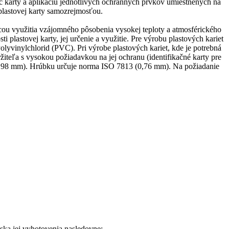
ač karty a aplikáciu jednotlivých ochranných prvkov umiestnených na
plastovej karty samozrejmosťou.
ocou využitia vzájomného pôsobenia vysokej teploty a atmosférického
 plastovej karty, jej určenie a využitie. Pre výrobu plastových kariet
lyvinylchlorid (PVC). Pri výrobe plastových kariet, kde je potrebná
ržiteľa s vysokou požiadavkou na jej ochranu (identifikačné karty pre
53,98 mm). Hrúbku určuje norma ISO 7813 (0,76 mm). Na požiadanie
ska jej vyhotovenia nasledovne: