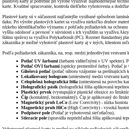
plastovej karty je potrebné pri výrobe využívať najmodernejšie techn
karte. Kvalitné spracovanie, kontrola dielčieho vyhotovenia a dodrž
Plastové karty sú v súčasnosti najčastejšie vyrábané spôsobom lamin
tlaku. Pri výrobe plastových kariet sa využíva niekoľko druhov materiá
nízkeho identifikačného významu z pohľadu požiadaviek na ochranu úd
vyššia odolnosť a pevnosť v súvislosti s ich využitím sa využíva Akry
štátnu správu) sa využíva Polykarbonát (PC). Rozmer štandardnej p
zákazníka je možné vyhotoviť plastové karty aj v iných, klientom ur
Podľa požiadaviek zákazníka, na, resp. medzi jednotlivými vrstvami 
Potlač UV farbami
(farbami viditeľnými v UV spektre). Po
Potlač OVI farbami
(opticky premenlivé farby). Potlač je
Gilošová potlač
(potlač súboru vzájomne sa prelínajúcich 
Lokalizovaný hologram
(umiestnený medzi vrstvami karty
Celoplošná holografická fólia
(umiestnená na povrchu kart
Holografický pásik
(holografická fólia aplikovaná tepelno
Plastický prvok
(vystupujúce plastické obrazce zo štruktúr
Čip
(kontaktný, bezkontaktný). Čip je aplikovaný do štrukt
Magnetický pruh LoCo
(Low Coercivity) - nízka hustota
Magnetický pruh HiCo
(High Coercivity) - vysoká hustot
Podpisové pole
(Potlač je vyhotovená sieťotlačou),
Stieracie pole
(spravidla nepriehľadná fólia aplikovaná tep
Vyhotovené plastové karty je možné na základe požiadaviek zákazníka