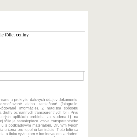
ranu a prekrytie dátových údajov dokumentu,
zmeňované alebo zamieňané (fotografie,
, kódované informácie). Z hľadiska spôsobu
 druhy ochranných transparentných fólií. Prvú
 ktorých aplikácia prebieha za studena t.j. na
ej fólie je samolepiaca vrstva transparentného
fóliu s podkladovým materiálom. Druhým typom
lia určená pre tepelnú lamináciu. Tieto fólie sa
la a tlaku vyvinutom v laminovacom zariadení