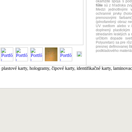
okamžite spoja s po
fólie
sú z hľadiska zv
Medzi jednotlivými 
ochranné prvky (holo
prenosovými farbami
(plnofarebný obraz ne
UV svetlom alebo v i
doplnený plastickým
striedaním lesklých a 
určitom dopade svetl
Polyuretan) sa pre rôz
presnej definovanej št
podkladového materiál