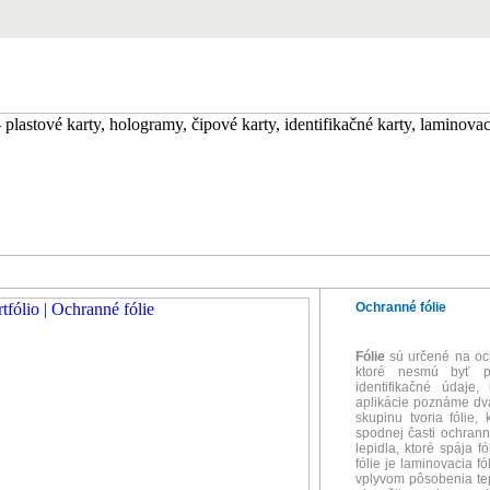
Ochranné fólie
Fólie
sú určené na och
ktoré nesmú byť po
identifikačné údaje
aplikácie poznáme dva
skupinu tvoria fólie,
spodnej časti ochrann
lepidla, ktoré spája 
fólie je laminovacia fó
vplyvom pôsobenia tep