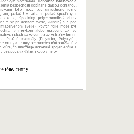
dkladovým materiálom.
Ochranné laminovacie
ýšenia bezpečnosti dopĺňané ďalšou ochranou.
vrstvami fólie môžu byť umiestnené rôzne
gram, potlač UV farbami, potlač špeciálnymi
), ako aj špeciálny polychromatický obraz
viditeľný pri dennom svetle, viditeľný buď pod
nfračervenom svetle). Povrch fólie môže byť
 ochranným prvkom alebo upravený tak, že
matných plôch sa vytvorí obraz viditeľný len pri
a. Použité materiály (Polyester, Polyetylén,
ne druhy a hrúbky ochranných fólií používajú v
ruktúre, čo umožňuje dokonalé spojenie fólie a
u bez použitia ďalších kopolymérov.